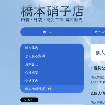
ホーム
ガラス
料金案内
個人
よくある質問
お問合せ
1.適切
会社概要
個人情報
交通案内
および提
個人情報保護方針
2.個人
個人情報