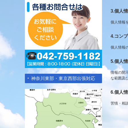
3.個人
個人情報
4.コ
個人情報
5.個人
情報の開
な範囲及
神奈川東部・東京西部出張対応
6.個人
苦情・相