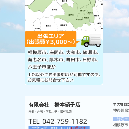
有限会社 橋本硝子店
〒229-00
神奈川県相
内装・外装・防犯工事・建材販売
TEL
042-759-1182
対応エ
相模原市
営業時間：8:00~18:00
日曜定休